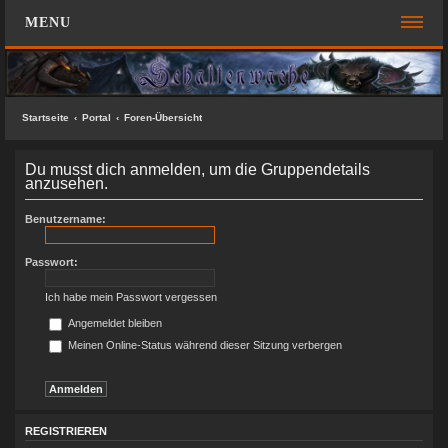
MENU
FOREN-ÜBERSICHT
SCHNELLZUGRIFF
Startseite
Portal
Foren-Übersicht
Unbeantwortete Themen
Du musst dich anmelden, um die Gruppendetails
Aktive Themen
anzusehen.
Suche
Benutzername:
Das Team
Passwort:
FAQ
Ich habe mein Passwort vergessen
ANMELDEN
Angemeldet bleiben
Meinen Online-Status während dieser Sitzung verbergen
REGISTRIEREN
KONTAKT
SUCHE
REGISTRIEREN