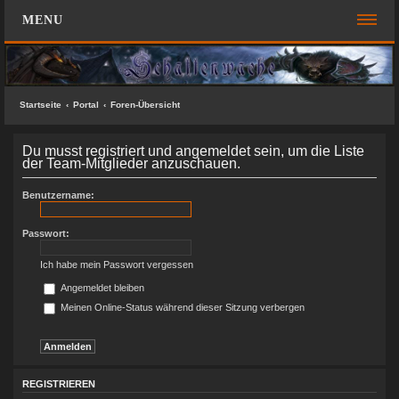
MENU
FOREN-ÜBERSICHT
SCHNELLZUGRIFF
Startseite
Portal
Foren-Übersicht
Unbeantwortete Themen
Du musst registriert und angemeldet sein, um die Liste
Aktive Themen
der Team-Mitglieder anzuschauen.
Suche
Benutzername:
Das Team
Passwort:
FAQ
Ich habe mein Passwort vergessen
ANMELDEN
Angemeldet bleiben
Meinen Online-Status während dieser Sitzung verbergen
REGISTRIEREN
KONTAKT
SUCHE
REGISTRIEREN