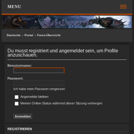
MENU
FOREN-ÜBERSICHT
SCHNELLZUGRIFF
Startseite
Portal
Foren-Übersicht
Unbeantwortete Themen
Du musst registriert und angemeldet sein, um Profile
Aktive Themen
anzuschauen.
Suche
Benutzername:
Das Team
Passwort:
FAQ
Ich habe mein Passwort vergessen
ANMELDEN
Angemeldet bleiben
Meinen Online-Status während dieser Sitzung verbergen
REGISTRIEREN
KONTAKT
SUCHE
REGISTRIEREN