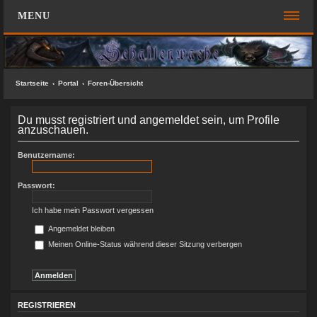
MENU
FOREN-ÜBERSICHT
SCHNELLZUGRIFF
Startseite
Portal
Foren-Übersicht
Unbeantwortete Themen
Du musst registriert und angemeldet sein, um Profile
Aktive Themen
anzuschauen.
Suche
Benutzername:
Das Team
Passwort:
FAQ
Ich habe mein Passwort vergessen
ANMELDEN
Angemeldet bleiben
Meinen Online-Status während dieser Sitzung verbergen
REGISTRIEREN
KONTAKT
SUCHE
REGISTRIEREN