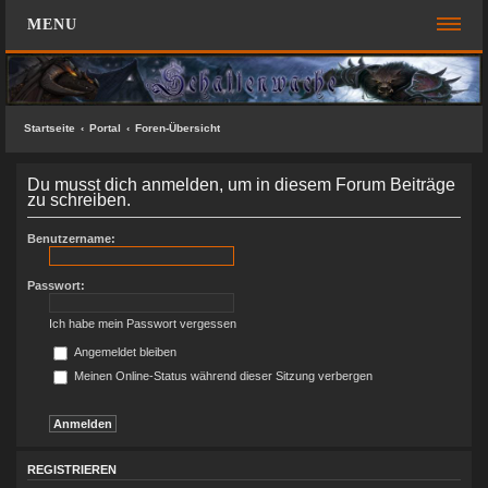
MENU
FOREN-ÜBERSICHT
SCHNELLZUGRIFF
Startseite
Portal
Foren-Übersicht
Unbeantwortete Themen
Du musst dich anmelden, um in diesem Forum Beiträge
Aktive Themen
zu schreiben.
Suche
Benutzername:
Das Team
Passwort:
FAQ
Ich habe mein Passwort vergessen
ANMELDEN
Angemeldet bleiben
Meinen Online-Status während dieser Sitzung verbergen
REGISTRIEREN
KONTAKT
SUCHE
REGISTRIEREN