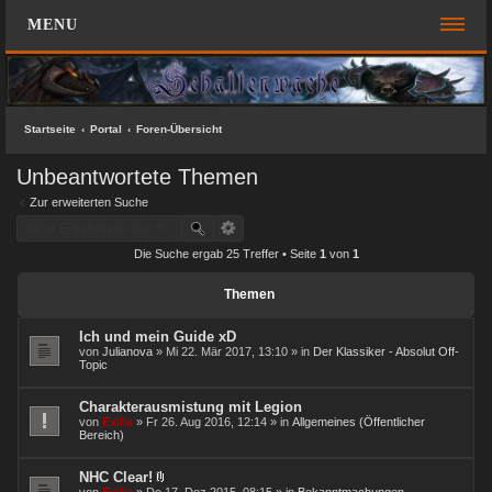
MENU
FOREN-ÜBERSICHT
SCHNELLZUGRIFF
Startseite
Portal
Foren-Übersicht
Unbeantwortete Themen
Unbeantwortete Themen
Aktive Themen
Zur erweiterten Suche
Suche
Die Suche ergab 25 Treffer • Seite
1
von
1
Das Team
Themen
FAQ
Ich und mein Guide xD
ANMELDEN
von
Julianova
» Mi 22. Mär 2017, 13:10 » in
Der Klassiker - Absolut Off-
Topic
REGISTRIEREN
Charakterausmistung mit Legion
von
Exilia
» Fr 26. Aug 2016, 12:14 » in
Allgemeines (Öffentlicher
KONTAKT
Bereich)
SUCHE
NHC Clear!
D