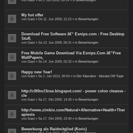
von
Gast
» Mi 3. Jun 2009, 00:59 » in
Bewerbungen
My hot offer
von
Gast
» Do 11. Jun 2009, 21:23 » in
Bewerbungen
Download Free Software â€“ Esnips.com : Free Desktop
Stuff,
von
Gast
» Sa 13. Jun 2009, 06:31 » in
Bewerbungen
Free Mobile Game Download Via Esnips.Com â€“Free
WallPapers,
von
Gast
» So 14. Jun 2009, 02:32 » in
Bewerbungen
Happy new Year!
von
Gast
» So 1. Jan 2012, 00:54 » in
Der Klassiker - Absolut Off-Topic
http://c0l0ncl3nse.blogspot.com/ - power colon cleanse -
cle
von
Gast
» Sa 17. Okt 2009, 14:39 » in
Bewerbungen
http://www.zimbio.com/Natural+Alternative+Health+Ther
apies/a
von
Gast
» Sa 17. Okt 2009, 23:40 » in
Bewerbungen
Bewerbung als Raidmitglied (Koric)