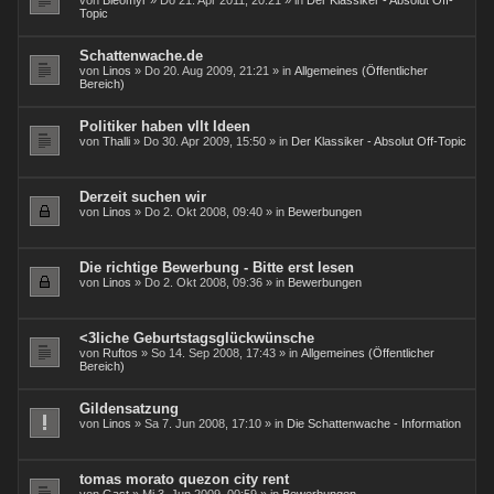
von
Bleomyr
» Do 21. Apr 2011, 20:21 » in
Der Klassiker - Absolut Off-
Topic
Schattenwache.de
von
Linos
» Do 20. Aug 2009, 21:21 » in
Allgemeines (Öffentlicher
Bereich)
Politiker haben vllt Ideen
von
Thalli
» Do 30. Apr 2009, 15:50 » in
Der Klassiker - Absolut Off-Topic
Derzeit suchen wir
von
Linos
» Do 2. Okt 2008, 09:40 » in
Bewerbungen
Die richtige Bewerbung - Bitte erst lesen
von
Linos
» Do 2. Okt 2008, 09:36 » in
Bewerbungen
<3liche Geburtstagsglückwünsche
von
Ruftos
» So 14. Sep 2008, 17:43 » in
Allgemeines (Öffentlicher
Bereich)
Gildensatzung
von
Linos
» Sa 7. Jun 2008, 17:10 » in
Die Schattenwache - Information
tomas morato quezon city rent