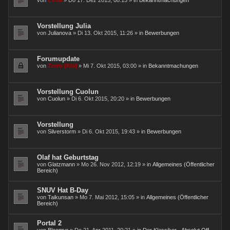
von
Exilia
» Do 17. Dez 2015, 08:15 » in
Bekanntmachungen
a
t
e
i
Vorstellung Julia
a
von
Julianova
» Di 13. Okt 2015, 11:26 » in
Bewerbungen
n
h
a
n
Forumupdate
g
von
Zorro [Kia]
» Mi 7. Okt 2015, 03:00 » in
Bekanntmachungen
Vorstellung Cuolun
von
Cuolun
» Di 6. Okt 2015, 20:20 » in
Bewerbungen
Vorstellung
von
Silverstorm
» Di 6. Okt 2015, 19:43 » in
Bewerbungen
Olaf hat Geburtstag
von
Glatzmann
» Mo 26. Nov 2012, 12:19 » in
Allgemeines (Öffentlicher
Bereich)
SNUV Hat B-Day
von
Taikunsan
» Mo 7. Mai 2012, 15:05 » in
Allgemeines (Öffentlicher
Bereich)
Portal 2