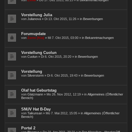
von
Exilia
» Do 17. Dez 2015, 08:15 » in
Bekanntmachungen
a
t
e
i
Vorstellung Julia
a
von
Julianova
» Di 13. Okt 2015, 11:26 » in
Bewerbungen
n
h
a
n
Forumupdate
g
von
Zorro [Kia]
» Mi 7. Okt 2015, 03:00 » in
Bekanntmachungen
Vorstellung Cuolun
von
Cuolun
» Di 6. Okt 2015, 20:20 » in
Bewerbungen
Vorstellung
von
Silverstorm
» Di 6. Okt 2015, 19:43 » in
Bewerbungen
Olaf hat Geburtstag
von
Glatzmann
» Mo 26. Nov 2012, 12:19 » in
Allgemeines (Öffentlicher
Bereich)
SNUV Hat B-Day
von
Taikunsan
» Mo 7. Mai 2012, 15:05 » in
Allgemeines (Öffentlicher
Bereich)
Portal 2