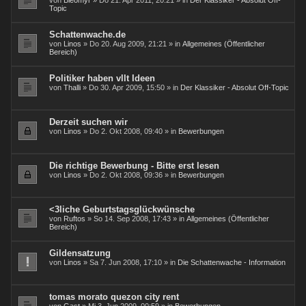
von
Bleomyr
» Do 21. Apr 2011, 20:21 » in
Der Klassiker - Absolut Off-
Topic
Schattenwache.de
von
Linos
» Do 20. Aug 2009, 21:21 » in
Allgemeines (Öffentlicher
Bereich)
Politiker haben vllt Ideen
von
Thalli
» Do 30. Apr 2009, 15:50 » in
Der Klassiker - Absolut Off-Topic
Derzeit suchen wir
von
Linos
» Do 2. Okt 2008, 09:40 » in
Bewerbungen
Die richtige Bewerbung - Bitte erst lesen
von
Linos
» Do 2. Okt 2008, 09:36 » in
Bewerbungen
<3liche Geburtstagsglückwünsche
von
Ruftos
» So 14. Sep 2008, 17:43 » in
Allgemeines (Öffentlicher
Bereich)
Gildensatzung
von
Linos
» Sa 7. Jun 2008, 17:10 » in
Die Schattenwache - Information
tomas morato quezon city rent