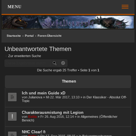
MENU
FOREN-ÜBERSICHT
SCHNELLZUGRIFF
Startseite
Portal
Foren-Übersicht
Unbeantwortete Themen
Unbeantwortete Themen
Aktive Themen
Zur erweiterten Suche
Suche
Die Suche ergab 25 Treffer • Seite
1
von
1
Das Team
Themen
FAQ
Ich und mein Guide xD
ANMELDEN
von
Julianova
» Mi 22. Mär 2017, 13:10 » in
Der Klassiker - Absolut Off-
Topic
REGISTRIEREN
Charakterausmistung mit Legion
von
Exilia
» Fr 26. Aug 2016, 12:14 » in
Allgemeines (Öffentlicher
KONTAKT
Bereich)
SUCHE
NHC Clear!
D