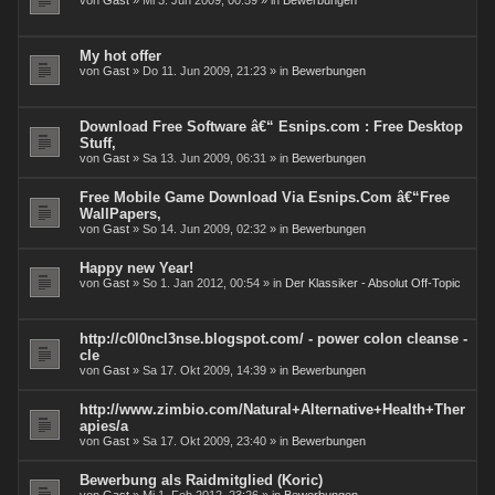
von
Gast
» Mi 3. Jun 2009, 00:59 » in
Bewerbungen
My hot offer
von
Gast
» Do 11. Jun 2009, 21:23 » in
Bewerbungen
Download Free Software â€“ Esnips.com : Free Desktop
Stuff,
von
Gast
» Sa 13. Jun 2009, 06:31 » in
Bewerbungen
Free Mobile Game Download Via Esnips.Com â€“Free
WallPapers,
von
Gast
» So 14. Jun 2009, 02:32 » in
Bewerbungen
Happy new Year!
von
Gast
» So 1. Jan 2012, 00:54 » in
Der Klassiker - Absolut Off-Topic
http://c0l0ncl3nse.blogspot.com/ - power colon cleanse -
cle
von
Gast
» Sa 17. Okt 2009, 14:39 » in
Bewerbungen
http://www.zimbio.com/Natural+Alternative+Health+Ther
apies/a
von
Gast
» Sa 17. Okt 2009, 23:40 » in
Bewerbungen
Bewerbung als Raidmitglied (Koric)