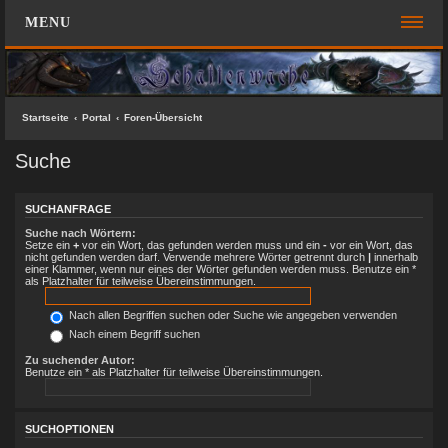
MENU
FOREN-ÜBERSICHT
SCHNELLZUGRIFF
Startseite
Portal
Foren-Übersicht
Unbeantwortete Themen
Suche
Aktive Themen
Suche
SUCHANFRAGE
Suche nach Wörtern:
Das Team
Setze ein
+
vor ein Wort, das gefunden werden muss und ein
-
vor ein Wort, das
nicht gefunden werden darf. Verwende mehrere Wörter getrennt durch
|
innerhalb
einer Klammer, wenn nur eines der Wörter gefunden werden muss. Benutze ein *
FAQ
als Platzhalter für teilweise Übereinstimmungen.
ANMELDEN
Nach allen Begriffen suchen oder Suche wie angegeben verwenden
Nach einem Begriff suchen
REGISTRIEREN
Zu suchender Autor:
Benutze ein * als Platzhalter für teilweise Übereinstimmungen.
KONTAKT
SUCHOPTIONEN