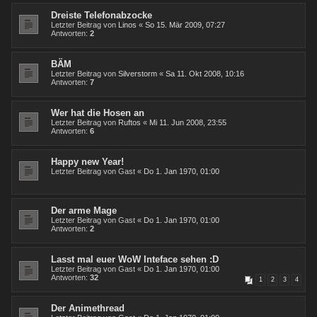
Dreiste Telefonabzocke
Letzter Beitrag von
Linos
«
So 15. Mär 2009, 07:27
Antworten:
2
BÄM
Letzter Beitrag von
Silverstorm
«
Sa 11. Okt 2008, 10:16
Antworten:
7
Wer hat die Hosen an
Letzter Beitrag von
Ruftos
«
Mi 11. Jun 2008, 23:55
Antworten:
6
Happy new Year!
Letzter Beitrag von
Gast
«
Do 1. Jan 1970, 01:00
Der arme Mage
Letzter Beitrag von
Gast
«
Do 1. Jan 1970, 01:00
Antworten:
2
Lasst mal euer WoW Inteface sehen :D
Letzter Beitrag von
Gast
«
Do 1. Jan 1970, 01:00
Antworten:
32
1
2
3
4
Der Animethread