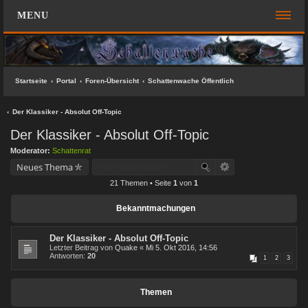
MENU
FOREN-ÜBERSICHT
SCHNELLZUGRIFF
Startseite
Portal
Foren-Übersicht
Schattenwache Öffentlich
Unbeantwortete Themen
Der Klassiker - Absolut Off-Topic
Aktive Themen
Der Klassiker - Absolut Off-Topic
Suche
Moderator:
Schattenrat
Das Team
Neues Thema
21 Themen • Seite
1
von
1
FAQ
Bekanntmachungen
ANMELDEN
Der Klassiker - Absolut Off-Topic
REGISTRIEREN
Letzter Beitrag von
Quake
«
Mi 5. Okt 2016, 14:56
Antworten:
20
1
2
3
KONTAKT
Themen
SUCHE