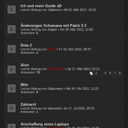
Ich und mein Guide xD
Letzter Beitrag von
Julianova
«
Mi 22. Mär 2017, 13:10
Änderungen Schamane mit Patch 5.3
Letzter Beitrag von
XagaX
«
Do 28. Mär 2013, 12:50
Antworten:
5
Dota 2
Letzter Beitrag von
Exilia
«
Fr 16. Nov 2012, 08:37
Antworten:
2
Aion
Letzter Beitrag von
Zorro [Kia]
«
Sa 17. Mär 2012, 02:21
Antworten:
78
1
…
5
6
7
8
Witz
Letzter Beitrag von
Glatzmann
«
Mo 24. Okt 2011, 13:22
Antworten:
9
Zahnarzt
Letzter Beitrag von
Vauvenal
«
So 17. Jul 2011, 05:31
Antworten:
1
Anschaffung eines Laptops