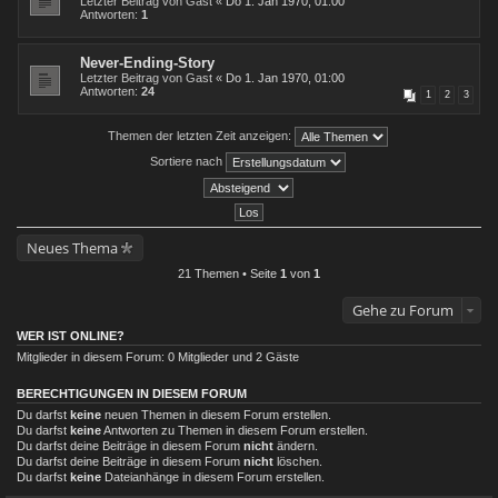
Letzter Beitrag von
Gast
«
Do 1. Jan 1970, 01:00
Antworten:
1
Never-Ending-Story
Letzter Beitrag von
Gast
«
Do 1. Jan 1970, 01:00
Antworten:
24
1
2
3
Themen der letzten Zeit anzeigen:
Sortiere nach
Neues Thema
21 Themen • Seite
1
von
1
Gehe zu Forum
WER IST ONLINE?
Mitglieder in diesem Forum: 0 Mitglieder und 2 Gäste
BERECHTIGUNGEN IN DIESEM FORUM
Du darfst
keine
neuen Themen in diesem Forum erstellen.
Du darfst
keine
Antworten zu Themen in diesem Forum erstellen.
Du darfst deine Beiträge in diesem Forum
nicht
ändern.
Du darfst deine Beiträge in diesem Forum
nicht
löschen.
Du darfst
keine
Dateianhänge in diesem Forum erstellen.