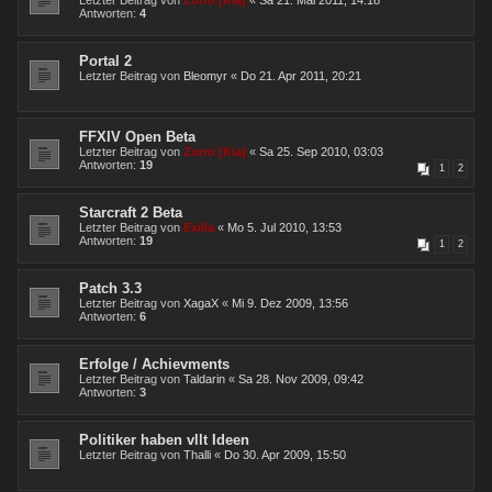
Letzter Beitrag von
Zorro [Kia]
«
Sa 21. Mai 2011, 14:18
Antworten:
4
Portal 2
Letzter Beitrag von
Bleomyr
«
Do 21. Apr 2011, 20:21
FFXIV Open Beta
Letzter Beitrag von
Zorro [Kia]
«
Sa 25. Sep 2010, 03:03
Antworten:
19
1
2
Starcraft 2 Beta
Letzter Beitrag von
Exilia
«
Mo 5. Jul 2010, 13:53
Antworten:
19
1
2
Patch 3.3
Letzter Beitrag von
XagaX
«
Mi 9. Dez 2009, 13:56
Antworten:
6
Erfolge / Achievments
Letzter Beitrag von
Taldarin
«
Sa 28. Nov 2009, 09:42
Antworten:
3
Politiker haben vllt Ideen
Letzter Beitrag von
Thalli
«
Do 30. Apr 2009, 15:50